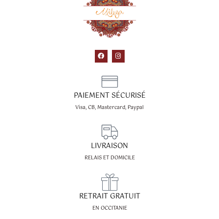
F
I
a
n
c
s
e
t
b
a
o
g
o
r
PAIEMENT SÉCURISÉ
k
a
m
Visa, CB, Mastercard, Paypal
LIVRAISON
RELAIS ET DOMICILE
RETRAIT GRATUIT
EN OCCITANIE