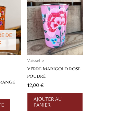
RE DE
K
Vaisselle
Verre Marigold rose
poudré
orange
12,00
€
AJOUTER AU
TE
PANIER