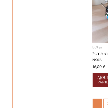
Boîtes
Pot suc
noir
16,00
€
AJOU
PANI
1