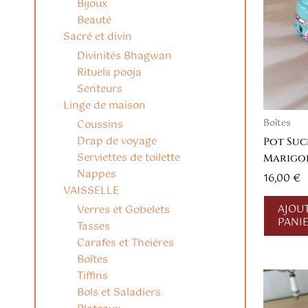
Bijoux
Beauté
Sacré et divin
Divinités Bhagwan
Rituels pooja
Senteurs
Linge de maison
Coussins
Boîtes
Drap de voyage
Pot Suc
Serviettes de toilette
Marigol
Nappes
16,00
€
VAISSELLE
AJOU
Verres et Gobelets
PANI
Tasses
Carafes et Theières
Boîtes
Tiffins
Bols et Saladiers