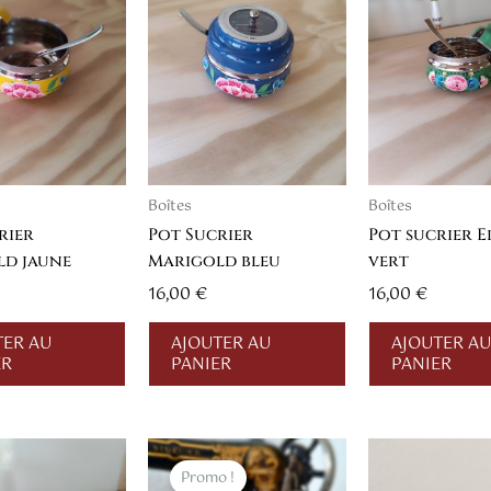
Boîtes
Boîtes
rier
Pot Sucrier
Pot sucrier 
d jaune
Marigold bleu
vert
16,00
€
16,00
€
TER AU
AJOUTER AU
AJOUTER AU
ER
PANIER
PANIER
Le
Le
prix
prix
Promo !
initial
actuel