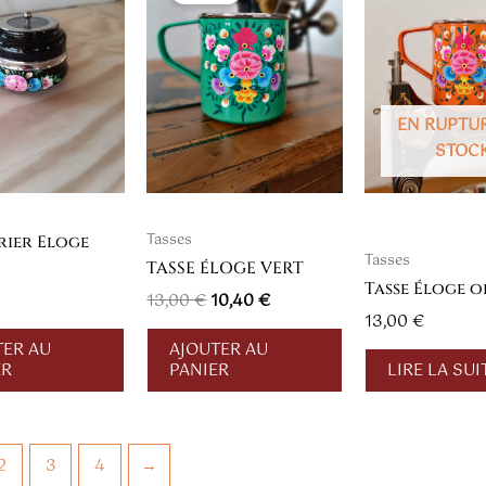
était :
est :
13,00 €.
10,40 €.
EN RUPTU
STOC
Tasses
rier Eloge
Tasses
TASSE ÉLOGE VERT
Tasse Éloge 
13,00
€
10,40
€
13,00
€
TER AU
AJOUTER AU
ER
PANIER
LIRE LA SUI
2
3
4
→