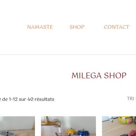
NAMASTE
SHOP
CONTACT
MILEGA SHOP
Trié
du
 de 1–12 sur 40 résultats
plus
récent
au
plus
ancien