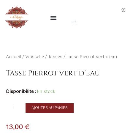
Aller
au
contenu
Accueil
/
Vaisselle
/
Tasses
/ Tasse Pierrot vert d’eau
Tasse Pierrot vert d’eau
quantité
Disponibilité :
En stock
de
Tasse
AJOUTER AU PANIER
Pierrot
vert
13,00
€
d'eau