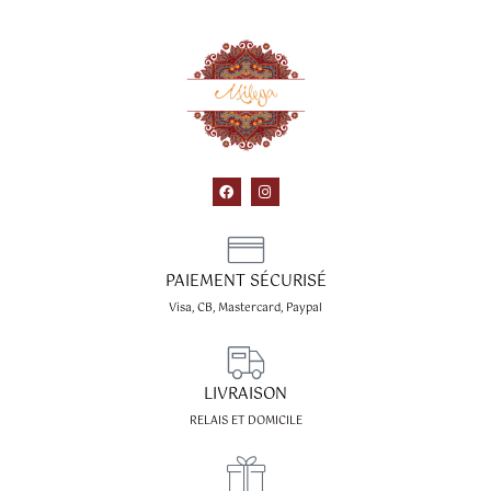
F
I
a
n
c
s
e
t
b
a
o
g
o
r
PAIEMENT SÉCURISÉ
k
a
m
Visa, CB, Mastercard, Paypal
LIVRAISON
RELAIS ET DOMICILE